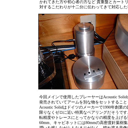
かれてきた方や初心者の方など 貴重盤とカート
対するこだわりが十二分に伝わってきて対応した
今回メインで使用したプレーヤーはAcoustic Solidの S
発売されていてアームを別な物をセットすること
Acoustic Solidはドイツのメーカーで19
限りなくゼロに近い特異なベアリングだそうです
転精度やトレースにとってかなりの精度を上げる
60mm、キャビネットには80mmの高密度針葉
潤いを残しながらもなまりがなく、晴れ渡る音像