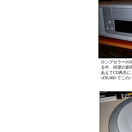
ロングセラーのIK
る中、待望の新商品
あえてCD再生
\450,000-