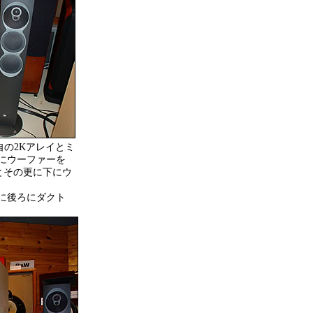
独自の2Kアレイとミ
にウーファーを
とその更に下にウ
に後ろにダクト