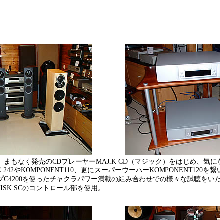
まもなく発売のCDプレーヤーMAJIK CD（マジック）をはじめ、気
E 242やKOMPONENT110、更にスーパーウーハーKOMPONENT120
プC4200を使ったチャクラパワー満載の組み合わせでの様々な試聴をい
DISK SCのコントロール部を使用。