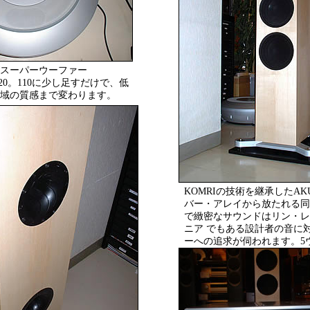
スーパーウーファー
T120。110に少し足すだけで、低
域の質感まで変わります。
KOMRIの技術を継承したAK
バー・アレイから放たれる同
で緻密なサウンドはリン・レ
ニア でもある設計者の音に
ーへの追求が伺われます。5