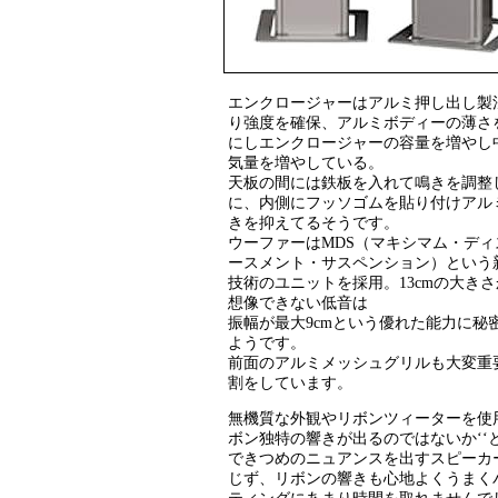
エンクロージャーはアルミ押し出し製
り強度を確保、アルミボディーの薄さを
にしエンクロージャーの容量を増やし
気量を増やしている。
天板の間には鉄板を入れて鳴きを調整
に、内側にフッソゴムを貼り付けアル
きを抑えてるそうです。
ウーファーはMDS（マキシマム・ディ
ースメント・サスペンション）という
技術のユニットを採用。13cmの大き
想像できない低音は
振幅が最大9cmという優れた能力に秘
ようです。
前面のアルミメッシュグリルも大変重
割をしています。
無機質な外観やリボンツィーターを使用
ボン独特の響きが出るのではないか‘
できつめのニュアンスを出すスピーカ
じず、リボンの響きも心地よくうまく