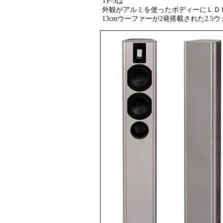
TP-5は
外観がアルミを使ったボディーにＬＤ
13cmウーファーが2発搭載された2.5