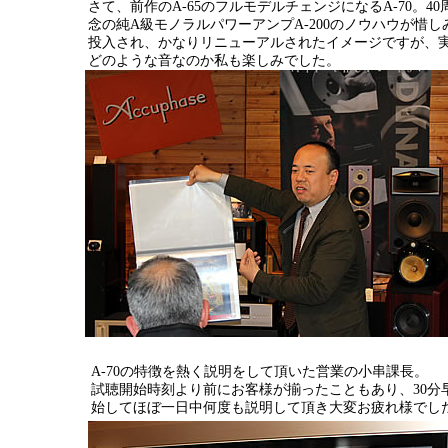
さて、前作のA-65のフルモデルチェンジになるA-70。40
念の純A級モノラルパワーアンプA-200のノウハウが惜し
投入され、かなりリニューアルされたイメージですが、
どのような音なのか私も楽しみでした。
A-70の特徴を熱く説明をして頂いた営業の小串課長。
試聴開始時刻より前にお客様が揃ったこともあり、30分
始してほぼ一日中何度も説明して頂き大変お疲れ様でし